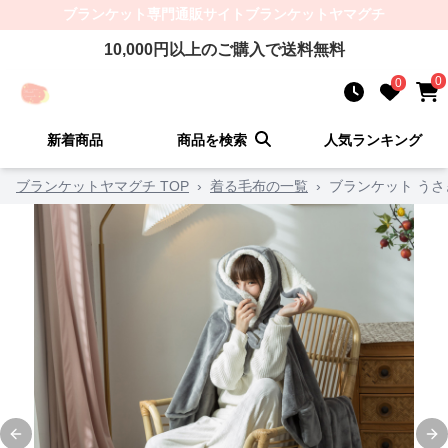
ブランケット
専門通販サイト
ブランケットヤマグチ
10,000
円以上のご購入で送料無料
0
0
新着商品
商品を検索
人気ランキング
ブランケットヤマグチ TOP
›
着る毛布の一覧
›
ブランケット う
Previous slide
Ne