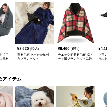
¥
8,620
¥
6,460
¥
4,1
(税込)
(税込)
中泊用
着る毛布 あったか袖付
チェック柄着る毛布ポン
ブラ
ス素材
きブランケット
チョ風ブランケット二通
きふ
り使い防寒
着る
めアイテム