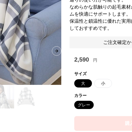
なめらかな肌触りの起毛素材
ムを快適にサポートします。
保温性と鎖温性に優れた実用
しておすすめです。
ご注文確定か
Next slide
2,590
円
サイズ
大
小
カラー
グレー
購