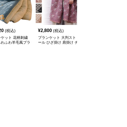
20
¥
2,800
¥
2,570
(税込)
(税込)
(税込)
ンケット 花柄刺繍
ブランケット 大判スト
ブランケット 極太編み
ふわふわ羊毛風ブラ
ール ひざ掛け 肩掛け チ
込みもこもこ暖かいブラ
ット
ェック柄 冷房対策
ンケット