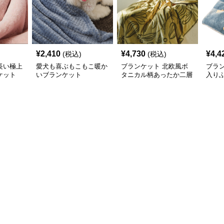
¥
2,410
¥
4,730
¥
4,4
(税込)
(税込)
長い極上
愛犬も喜ぶもこもこ暖か
ブランケット 北欧風ボ
ブラ
ケット
いブランケット
タニカル柄あったか二層
入り
式ブランケット
ンケ