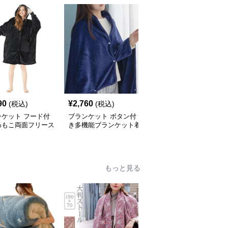
90
¥
2,760
¥
4,270
(税込)
(税込)
(税込)
ンケット フード付
ブランケット ボタン付
ブランケット ポンポン
わもこ両面フリース
き多機能ブランケット着
留め具付きポケット付き
毛布
る毛布
着る毛布
もっと見る