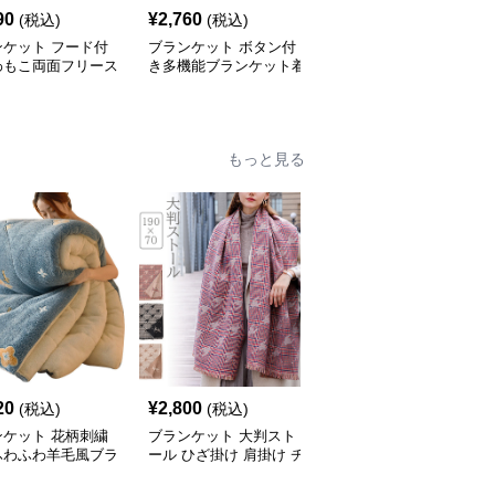
90
¥
2,760
¥
4,270
(税込)
(税込)
(税込)
ンケット フード付
ブランケット ボタン付
ブランケット ポンポン
わもこ両面フリース
き多機能ブランケット着
留め具付きポケット付き
毛布
る毛布
着る毛布
もっと見る
20
¥
2,800
¥
2,570
(税込)
(税込)
(税込)
ンケット 花柄刺繍
ブランケット 大判スト
ブランケット 極太編み
ふわふわ羊毛風ブラ
ール ひざ掛け 肩掛け チ
込みもこもこ暖かいブラ
ット
ェック柄 冷房対策
ンケット