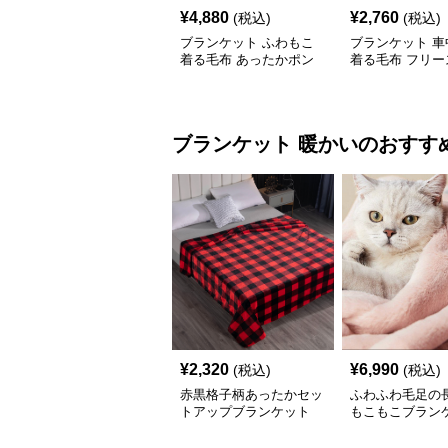
¥
4,880
¥
2,760
(税込)
(税込)
ブランケット ふわもこ
ブランケット 車
着る毛布 あったかポン
着る毛布 フリー
チョ
ブランケット
暖かい
のおすす
¥
2,320
¥
6,990
(税込)
(税込)
赤黒格子柄あったかセッ
ふわふわ毛足の
トアップブランケット
もこもこブラン