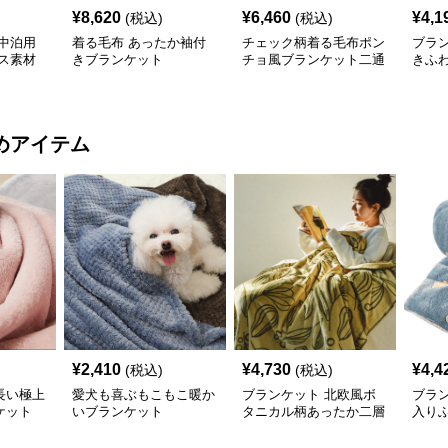
¥
8,620
¥
6,460
¥
4,1
(税込)
(税込)
中泊用
着る毛布 あったか袖付
チェック柄着る毛布ポン
ブラ
ス素材
きブランケット
チョ風ブランケット二通
きふ
り使い防寒
着る
めアイテム
¥
2,410
¥
4,730
¥
4,4
(税込)
(税込)
長い極上
愛犬も喜ぶもこもこ暖か
ブランケット 北欧風ボ
ブラ
ケット
いブランケット
タニカル柄あったか二層
入り
式ブランケット
ンケ