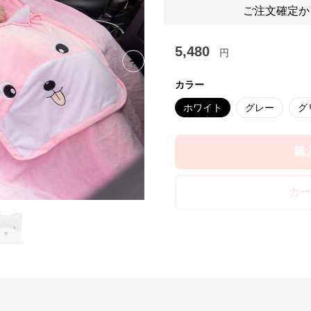
ご注文確定か
5,480
円
Next slide
カラー
ホワイト
グレー
グ
購
カー