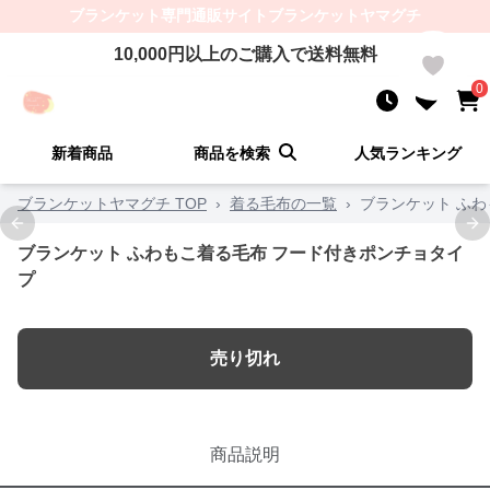
ブランケット
専門通販サイト
ブランケットヤマグチ
10,000
円以上のご購入で送料無料
0
0
新着商品
商品を検索
人気ランキング
ブランケットヤマグチ TOP
›
着る毛布の一覧
›
ブランケット ふ
Previous slide
Ne
ブランケット ふわもこ着る毛布 フード付きポンチョタイ
プ
売り切れ
商品説明