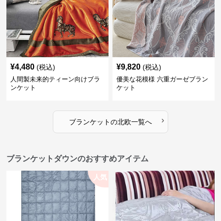
¥
4,480
¥
9,820
(税込)
(税込)
人間製未来的ティーン向けブラ
優美な花模様 六重ガーゼブラン
ンケット
ケット
›
ブランケット
の
北欧
一覧へ
ブランケットダウンのおすすめアイテム
人気