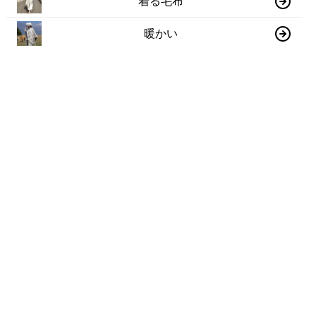
着る毛布
暖かい