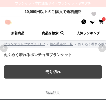
ブランケット
専門通販サイト
ブランケットヤマグチ
10,000
円以上のご購入で送料無料
0
0
新着商品
商品を検索
人気ランキング
ブランケットヤマグチ TOP
›
着る毛布の一覧
›
ぬくぬく着れるポ
Previous slide
Ne
ぬくぬく着れるポンチョ風ブランケット
売り切れ
商品説明