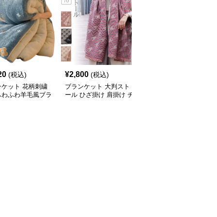
20
¥
2,800
¥
2,570
(税込)
(税込)
(税込)
ンケット 花柄刺繍
ブランケット 大判スト
ブランケット 極太編み
ふわふわ羊毛風ブラ
ール ひざ掛け 肩掛け チ
込みもこもこ暖かいブラ
ット
ェック柄 冷房対策
ンケット