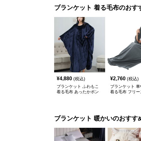
ブランケット
着る毛布
のおす
¥
4,880
¥
2,760
(税込)
(税込)
ブランケット ふわもこ
ブランケット 車
着る毛布 あったかポン
着る毛布 フリー
チョ
ブランケット
暖かい
のおすす