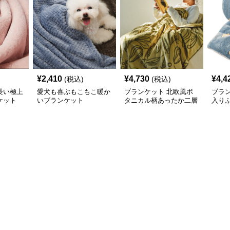
¥
2,410
¥
4,730
¥
4,4
(税込)
(税込)
長い極上
愛犬も喜ぶもこもこ暖か
ブランケット 北欧風ボ
ブラ
ケット
いブランケット
タニカル柄あったか二層
入り
式ブランケット
ンケ