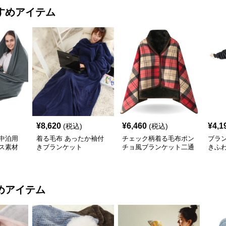
すめアイテム
¥
8,620
¥
6,460
¥
4,1
(税込)
(税込)
中泊用
着る毛布 あったか袖付
チェック柄着る毛布ポン
ブラ
ス素材
きブランケット
チョ風ブランケット二通
きふ
り使い防寒
着る
めアイテム