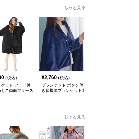
もっと見る
90
¥
2,760
¥
4,270
(税込)
(税込)
(税込)
ンケット フード付
ブランケット ボタン付
ブランケット ポンポン
わもこ両面フリース
き多機能ブランケット着
留め具付きポケット付き
毛布
る毛布
着る毛布
もっと見る