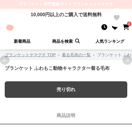
ブランケット
専門通販サイト
ブランケットヤマグチ
10,000
円以上のご購入で送料無料
0
0
新着商品
商品を検索
人気ランキング
ブランケットヤマグチ TOP
›
着る毛布の一覧
›
ブランケット ふ
Previous slide
Ne
ブランケット ふわもこ動物キャラクター着る毛布
売り切れ
商品説明